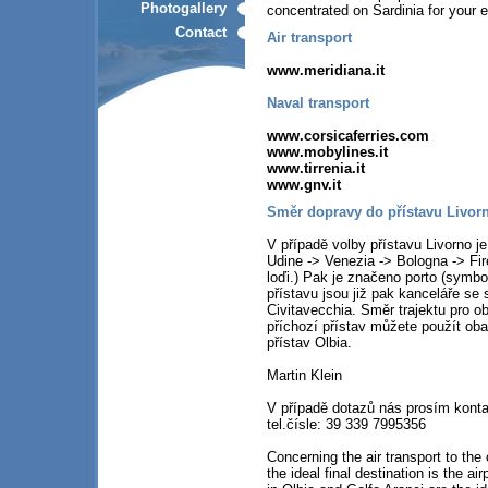
Photogallery
concentrated on Sardinia for your e
Contact
Air transport
www.meridiana.it
Naval transport
www.corsicaferries.com
www.mobylines.it
www.tirrenia.it
www.gnv.it
Směr dopravy do přístavu Livor
V případě volby přístavu Livorno je
Udine -> Venezia -> Bologna -> Fir
loďi.) Pak je značeno porto (symbol
přístavu jsou již pak kanceláře se 
Civitavecchia. Směr trajektu pro o
příchozí přístav můžete použít oba 
přístav Olbia.
Martin Klein
V případě dotazů nás prosím konta
tel.čísle: 39 339 7995356
Concerning the air transport to th
the ideal final destination is the ai